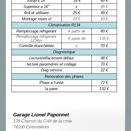
Jusqu'à 16"
35 €
40 €
Superieur a 16"
x
45 €
4x4 et utilitaire
25 €
49 €
Montage roues vl
10 €
10 €
Climatisation R134
Remplissage refrigérant
A partir de
80 €
Remplissage refrigerant
A partir de
135 €
1234yc
Contrôle étanchéitée
x
70 €
Diagnostique
Lecture/effacement défaut
48 €
lecture parametres et codage
70 €
Diag service
22 €
Renovation des phares
Phare a l'unité
72 €
la paire
132 €
Garage Lionel Paponnet
139 Chemin du Crêt de la croix
74100 Etrembières