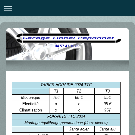
04 57 43 10 89
TARIFS HORAIRE 2024 TTC
T1
T2
T3
Mécanique
75€
85 €
95€
Electicité
x
x
95 €
Climatisation
x
x
95
€
FORFAITS TTC 2024
Montage équilibrage pneumatique (deux pieces)
Jante acier
Jante alu